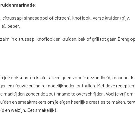
Kruidenmarinade:
, citrussap (sinaasappel of citroen), knoflook, verse kruiden (bijv.
lle), peper.
zalm in citrussap, knoflook en kruiden, bak of grill tot gaar. Breng o
in je kookkunsten is niet alleen goed voor je gezondheid, maar het 
gen en nieuwe culinaire mogelijkheden onthullen. Met deze recepten 
e maaltijden zonder de zoutinname te overschrijden. Voel je vrij om 
iden en smaakmakers om je eigen heerlijke creaties te maken, terwi
id en welzijn. Eet smakelijk!