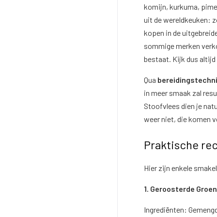
komijn, kurkuma, pimen
uit de wereldkeuken: zo
kopen in de uitgebreid
sommige merken verkope
bestaat. Kijk dus altij
Qua
bereidingstechn
in meer smaak zal resu
Stoofvlees dien je natu
weer niet, die komen v
Praktische re
Hier zijn enkele smake
1. Geroosterde Groe
Ingrediënten: Gemengde 