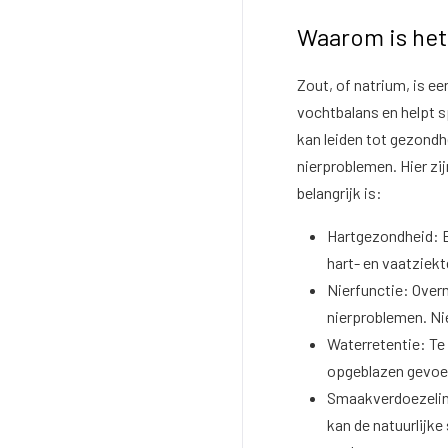
Waarom is het
Zout, of natrium, is e
vochtbalans en helpt s
kan leiden tot gezondh
nierproblemen. Hier zi
belangrijk is:
Hartgezondheid: E
hart- en vaatziek
Nierfunctie: Over
nierproblemen. Ni
Waterretentie: Te 
opgeblazen gevoe
Smaakverdoezeling
kan de natuurlijk