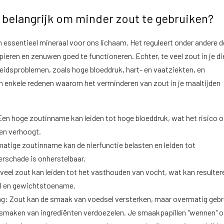
 belangrijk om minder zout te gebruiken?
en essentieel mineraal voor ons lichaam. Het reguleert onder andere d
pieren en zenuwen goed te functioneren. Echter, te veel zout in je di
eidsproblemen, zoals hoge bloeddruk, hart- en vaatziekten, en
jn enkele redenen waarom het verminderen van zout in je maaltijden
en hoge zoutinname kan leiden tot hoge bloeddruk, wat het risico 
ten verhoogt.
matige zoutinname kan de nierfunctie belasten en leiden tot
erschade is onherstelbaar.
veel zout kan leiden tot het vasthouden van vocht, wat kan resulter
l en gewichtstoename.
: Zout kan de smaak van voedsel versterken, maar overmatig gebr
e smaken van ingrediënten verdoezelen. Je smaakpapillen "wennen" o