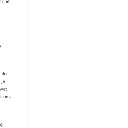
n niet
n
uiden
 je
 wat
licum,
),