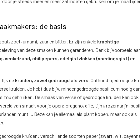
ardoor je steeds meer en meer zal moeten gebruiken om je maaltijde
aakmakers: de basis
out, zoet, umami, zuur en bitter. Er zijn enkele
krachtige
 beleving van deze smaken kunnen garanderen. Denk bijvoorbeeld aa
ng, venkelzaad, chilipepers, edelgistvlokken (voedingsgist) en
rlijk de
kruiden, zowel gedroogd als vers
. Onthoud: gedroogde kr
rse kruiden. Je hebt dus bijv. minder gedroogde basilicum nodig dan
es zou gebruiken. De smaak van verse of gedroogde kruiden kan ook
n wereld van smaak voor je open: oregano, dille, tijm, rozemarijn, basi
oriander, munt ... Deze kan je allemaal als plant kopen, maar ook als
er.
 gedroogde kruiden: verschillende soorten peper (zwart, wit, cayenne