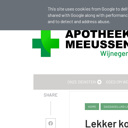
info@apotheekmeeussen.be
+32 (0)33
This site uses cookies from Google to deliv
shared with Google along with performance 
and to detect and address abuse.
actueel medicatieschema kan je leven redd
ONZE DIENSTEN
GOED OM W
SHARE
HOME
DAGDAGELIJKS-L
Lekker k