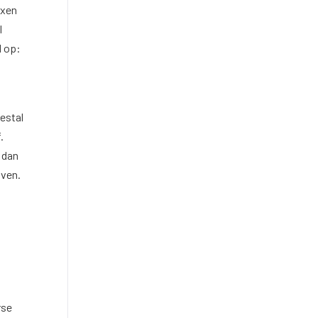
ixen
l
l op:
estal
.
d dan
oven.
rse