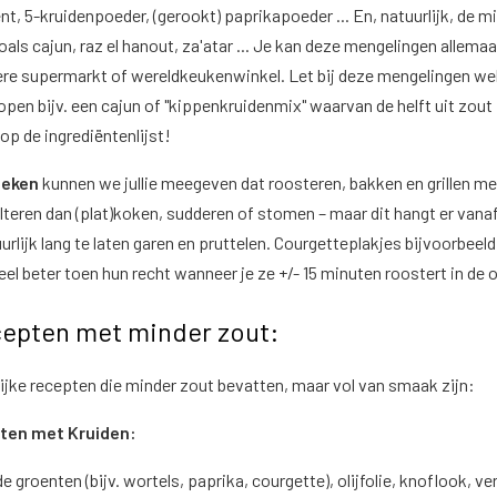
t, 5-kruidenpoeder, (gerookt) paprikapoeder ... En, natuurlijk, de m
als cajun, raz el hanout, za'atar ... Je kan deze mengelingen allemaa
ere supermarkt of wereldkeukenwinkel. Let bij deze mengelingen we
n bijv. een cajun of "kippenkruidenmix" waarvan de helft uit zout
d op de ingrediëntenlijst!
ieken
kunnen we jullie meegeven dat roosteren, bakken en grillen me
lteren dan (plat)koken, sudderen of stomen – maar dit hangt er vanaf
urlijk lang te laten garen en pruttelen. Courgetteplakjes bijvoorbeel
eel beter toen hun recht wanneer je ze +/- 15 minuten roostert in de 
cepten met minder zout:
lijke recepten die minder zout bevatten, maar vol van smaak zijn:
nten met Kruiden:
groenten (bijv. wortels, paprika, courgette), olijfolie, knoflook, ve