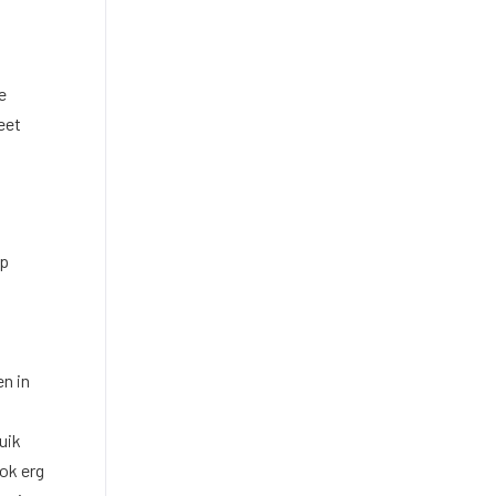
e
eet
op
en in
uik
ok erg