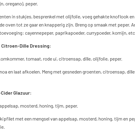
jn, oregano), peper.
enten in stukjes, besprenkel met olijfolie, voeg gehakte knoflook en
n de oven tot ze gaar en knapperig zijn. Breng op smaak met peper. 
 toevoeging: cayennepeper, paprikapoeder, currypoeder, komijn, et
 Citroen-Dille Dressing:
omkommer, tomaat, rode ui, citroensap, dille, olijfolie, peper.
noa en laat afkoelen. Meng met gesneden groenten, citroensap, dille
l-Cider Glazuur:
 appelsap, mosterd, honing, tijm, peper.
 kipfilet met een mengsel van appelsap, mosterd, honing, tijm en pe
lie.