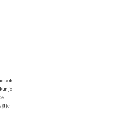
p
kan ook
kun je
te
jl je