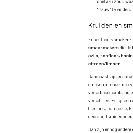
snel aan zout, wa
"flauw" te vinden.
Kruiden en sm
Er bestaan 5 smaken: z
smaakmakers
die de
azijn, knoflook, honi
citroen/limoen.
Daarnaast zijn er natuu
smaken intenser dan ve
verse basilicumblaadj
verschillen. Er ligt ee
bieslook, peterselie, k
gedroogd kruidenpoed
Dan zijn er nog andere