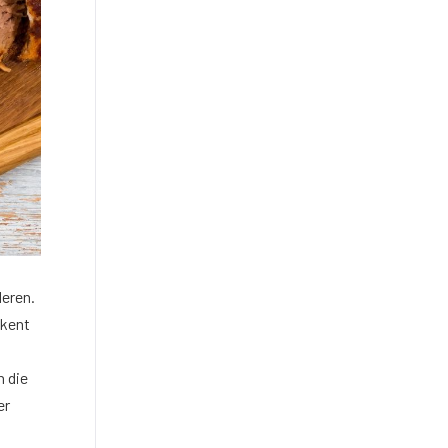
eren.
ekent
n die
er