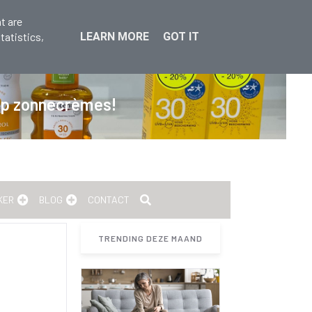
t are
tatistics,
LEARN MORE
GOT IT
op zonnecrèmes!
KER
BLOG
CONTACT
TRENDING DEZE MAAND