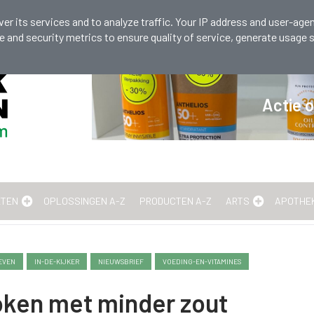
 536 131
er its services and to analyze traffic. Your IP address and user-agen
and security metrics to ensure quality of service, generate usage s
en!
Actie 
ETEN
OPLOSSINGEN A-Z
PRODUCTEN A-Z
ARTS
APOTHE
EVEN
IN-DE-KIJKER
NIEUWSBRIEF
VOEDING-EN-VITAMINES
oken met minder zout