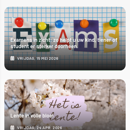
ONTDEK MEER
Examens in zicht: zo helpt u uw kind, tiener of
student er sterker doorheen.
VRIJDAG, 15 MEI 2026
ONTDEK MEER
Lente in volle bloei
VRIJDAG, 24 APR. 2026