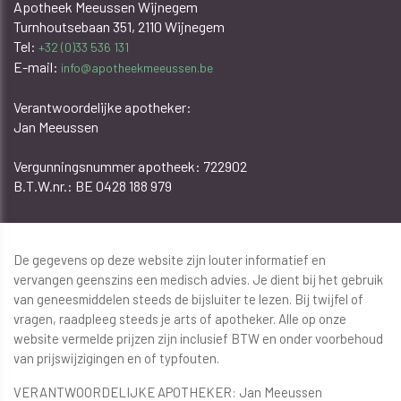
Apotheek Meeussen Wijnegem
Turnhoutsebaan 351, 2110 Wijnegem
Tel:
+32 (0)33 536 131
E-mail:
info@apotheekmeeussen.be
Verantwoordelijke apotheker:
Jan Meeussen
​​​​​​Vergunningsnummer apotheek: 722902
B.T.W.nr.: BE 0428 188 979
De gegevens op deze website zijn louter informatief en
vervangen geenszins een medisch advies. Je dient bij het gebruik
van geneesmiddelen steeds de bijsluiter te lezen. Bij twijfel of
vragen, raadpleeg steeds je arts of apotheker. Alle op onze
website vermelde prijzen zijn inclusief BTW en onder voorbehoud
van prijswijzigingen en of typfouten.
VERANTWOORDELIJKE APOTHEKER: Jan Meeussen