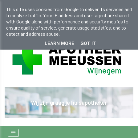
info@apotheekmeeussen.be
This site uses cookies from Google to deliver its services and
to analyze traffic. Your IP address and user-agent are shared
+32 (0)33 536 131
with Google along with performance and security metrics to
ensure quality of service, generate usage statistics, and to
detect and address abuse.
LEARN MORE
GOT IT
Wij zijn graag je huisapotheker
E