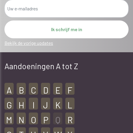
Bekijk de vorige updates
Aandoeningen A tot Z
A
B
C
D
E
F
G
H
I
J
K
L
M
N
O
P
Q
R