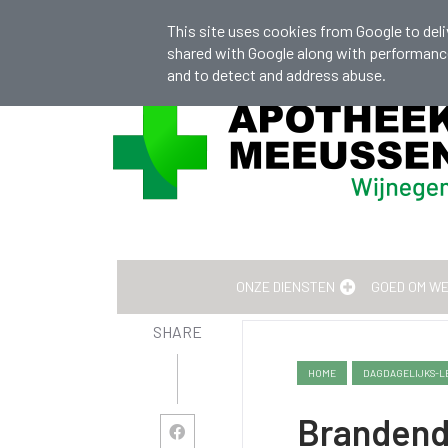
info@apotheekmeeussen.be
+32 (0)33
This site uses cookies from Google to deliv
shared with Google along with performance 
and to detect and address abuse.
Actie op zonnecrèmes!
ONZE DIENSTEN
GOED OM W
SHARE
HOME
DAGDAGELIJKS-L
Brandend 