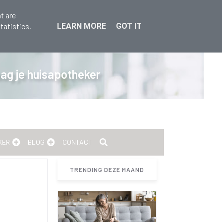
t are
tatistics,
LEARN MORE
GOT IT
raag je huisapotheker
KER
BLOG
CONTACT
TRENDING DEZE MAAND