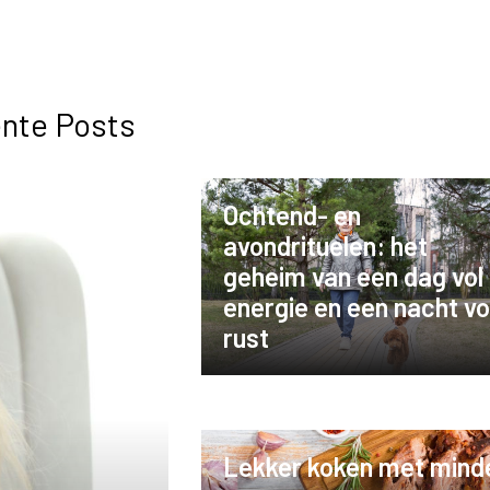
nte Posts
Ochtend- en
avondrituelen: het
geheim van een dag vol
energie en een nacht vo
rust
Lekker koken met mind