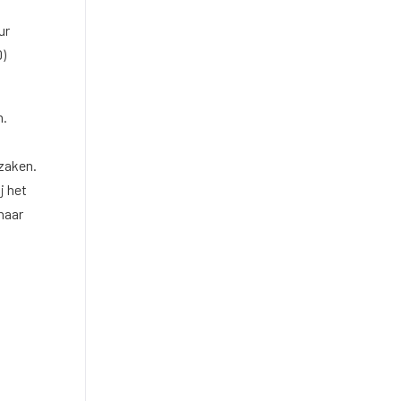
ur
D)
n.
zaken.
j het
naar