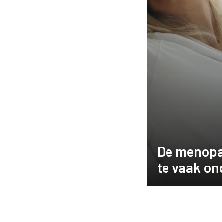
De menopa
te vaak on