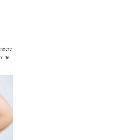
andere
om de