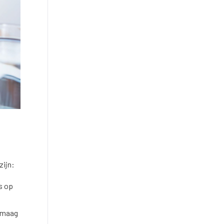
zijn:
s op
e maag