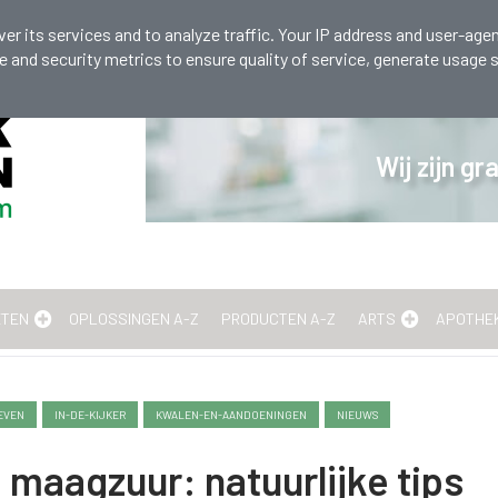
 536 131
er its services and to analyze traffic. Your IP address and user-agen
and security metrics to ensure quality of service, generate usage s
Wij zijn g
ETEN
OPLOSSINGEN A-Z
PRODUCTEN A-Z
ARTS
APOTHE
EVEN
IN-DE-KIJKER
KWALEN-EN-AANDOENINGEN
NIEUWS
maagzuur: natuurlijke tips