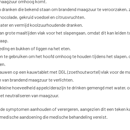
 maagzuur omhoog komt.
n dranken die bekend staan om brandend maagzuur te veroorzaken, 
chocolade, gekruid voedsel en citrusvruchten.
ater en vermijd koolzuurhoudende dranken.
an grote maaltijden vlak voor het slapengaan, omdat dit kan leiden t
slaap.
eding en bukken of liggen na het eten.
n te gebruiken om het hoofd omhoog te houden tijdens het slapen,
men.
uwen op een kauwtablet met DGL (zoethoutwortel) vlak voor de ma
van brandend maagzuur te verlichten.
leine hoeveelheid appelciderazijn te drinken gemengd met water, 
 het neutraliseren van maagzuur.
 de symptomen aanhouden of verergeren, aangezien dit een teken ka
 medische aandoening die medische behandeling vereist.