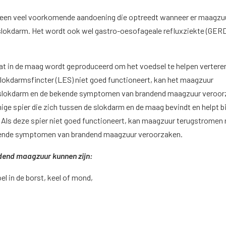
een veel voorkomende aandoening die optreedt wanneer er maagzu
slokdarm. Het wordt ook wel gastro-oesofageale refluxziekte (GER
at in de maag wordt geproduceerd om het voedsel te helpen vertere
lokdarmsfincter (LES) niet goed functioneert, kan het maagzuur
 slokdarm en de bekende symptomen van brandend maagzuur veroor
ige spier die zich tussen de slokdarm en de maag bevindt en helpt bi
 Als deze spier niet goed functioneert, kan maagzuur terugstromen 
kende symptomen van brandend maagzuur veroorzaken.
end maagzuur kunnen zijn:
el in de borst, keel of mond,