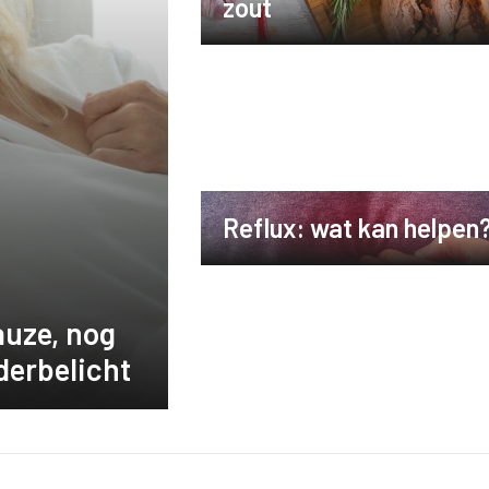
zout
Reflux: wat kan helpen
uze, nog
derbelicht