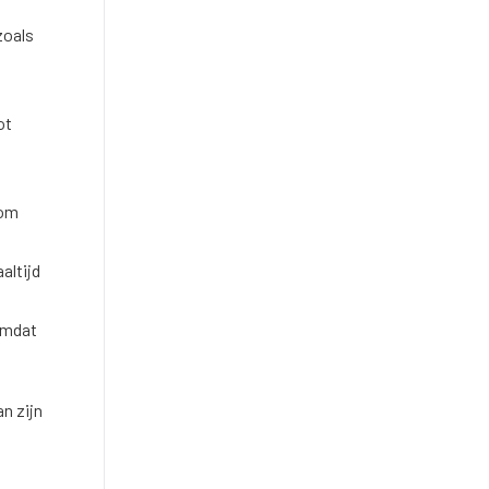
zoals
ot
 om
altijd
omdat
n zijn