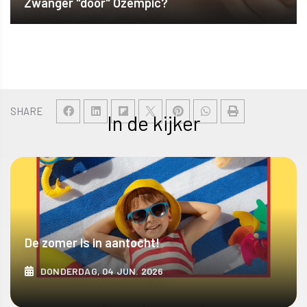
Zwanger "door" Ozempic?
SHARE
In de kijker
De zomer is in aantocht!
DONDERDAG, 04 JUN. 2026