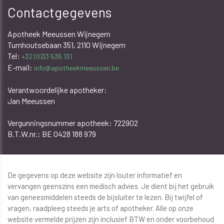
Contactgegevens
Apotheek Meeussen Wijnegem
Turnhoutsebaan 351, 2110 Wijnegem
Tel:
+32 (0)33 536 131
E-mail:
info@apotheekmeeussen.be
Verantwoordelijke apotheker:
Jan Meeussen
​​​​​​Vergunningsnummer apotheek: 722902
B.T.W.nr.: BE 0428 188 979
De gegevens op deze website zijn louter informatief en
vervangen geenszins een medisch advies. Je dient bij het gebruik
van geneesmiddelen steeds de bijsluiter te lezen. Bij twijfel of
vragen, raadpleeg steeds je arts of apotheker. Alle op onze
website vermelde prijzen zijn inclusief BTW en onder voorbehoud