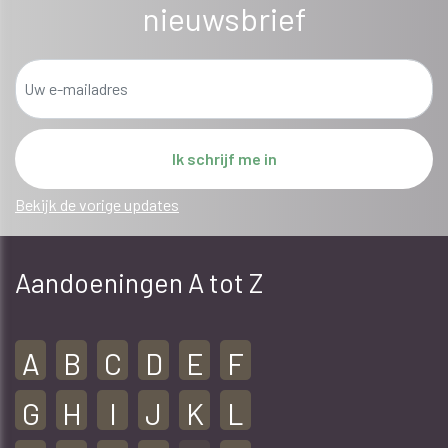
nieuwsbrief
Bekijk de vorige updates
Aandoeningen A tot Z
A
B
C
D
E
F
G
H
I
J
K
L