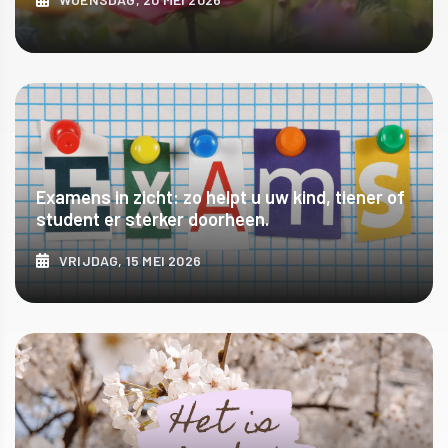
ONTDEK MEER
Examens in zicht: zo helpt u uw kind, tiener of
student er sterker doorheen.
VRIJDAG, 15 MEI 2026
ONTDEK MEER