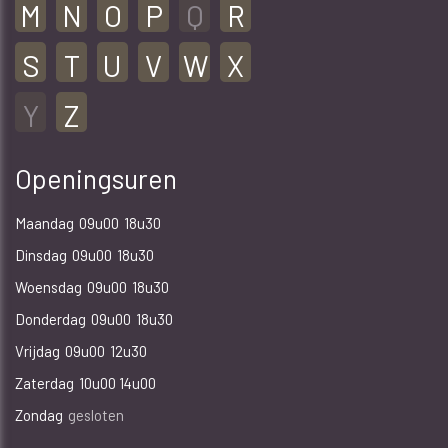
M
N
O
P
Q
R
S
T
U
V
W
X
Y
Z
Openingsuren
Maandag
09u00
18u30
Dinsdag
09u00
18u30
Woensdag
09u00
18u30
Donderdag
09u00
18u30
Vrijdag
09u00
12u30
Zaterdag
10u00 14u00
Zondag
gesloten