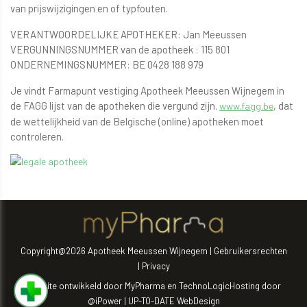
van prijswijzigingen en of typfouten.
VERANTWOORDELIJKE APOTHEKER: Jan Meeussen
VERGUNNINGSNUMMER van de apotheek : 115 801
ONDERNEMINGSNUMMER: BE 0428 188 979
Je vindt Farmapunt vestiging Apotheek Meeussen Wijnegem in
de FAGG lijst van de apotheken die vergund zijn.
, dat
www.fagg.be
de wettelijkheid van de Belgische (online) apotheken moet
controleren.
Copyright@2026 Apotheek Meeussen Wijnegem
|
Gebruikersrechten
|
Privacy
Website ontwikkeld door
MyPharma
en
TechnoLogic
Hosting door
@iPower
|
UP-TO-DATE WebDesign