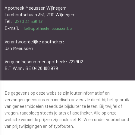
Apotheek Meeussen Wijnegem
Turnhoutsebaan 351, 2110 Wijnegem
Tel:
+32 (0)33 536 131
E-mail:
info@apotheekmeeussen.be
Verantwoordelijke apotheker:
Jan Meeussen
​​​​​​Vergunningsnummer apotheek: 722902
B.T.W.nr.: BE 0428 188 979
De gegevens op deze website zijn louter informatief en
vervangen geenszins een medisch advies. Je dient bij het gebruik
van geneesmiddelen steeds de bijsluiter te lezen. Bij twijfel of
vragen, raadpleeg steeds je arts of apotheker. Alle op onze
website vermelde prijzen zijn inclusief BTW en onder voorbehoud
van prijswijzigingen en of typfouten.