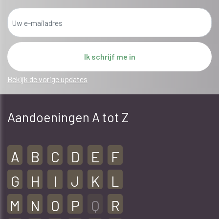
Bekijk de vorige updates
Aandoeningen A tot Z
A
B
C
D
E
F
G
H
I
J
K
L
M
N
O
P
Q
R