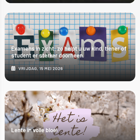
ONTDEK MEER
Examens in zicht: zo helpt u uw kind, tiener of
student er sterker doorheen.
VRIJDAG, 15 MEI 2026
ONTDEK MEER
Lente in volle bloei